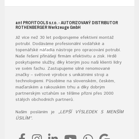
ant
PROFITOOLS
s.r.o.
- AUTORIZOVANÝ DISTRIBUTOR
ROTHENBERGER W
erkzeuge
G
mb
H
Již více než 30 let podporujeme efektivní montáž
potrubí. Dodáváme profesionální vodářské a
topenářské
nářadí
a nástroje pro opracování potrubí.
Naše řešení přinášejí firmám efektivitu a zisk. Hrdě
poskytujeme služby, díky kterým jsou naši klienti lídry
ve svém fachu. Zastupujeme silné renomované
značky – světové výrobce s unikátními stroji a
technologiemi. Působíme na slovenském, českém,
maďarském a rakouském trhu a díky dobrým
partnerským vztahům se těšíme přízni přes 2000
stálých obchodních partnerů.
Naším posláním je
„LEPŠÍ VÝSLEDEK S MENŠÍM
ÚSILÍM“.