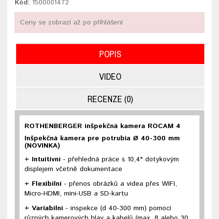
Kód:
1500001472
Ceny se zobrazí až po přihlášení
POPIS
VIDEO
RECENZE (0)
ROTHENBERGER inšpekčná kamera ROCAM 4
Inšpekčná kamera pre potrubia Ø 40-300 mm
(NOVINKA)
+ Intuitivní
- přehledná práce s 10,4" dotykovým
displejem včetně dokumentace
+ Flexibilní
- přenos obrázků a videa přes WIFI,
Micro-HDMI, mini-USB a SD-kartu
+ Variabilní
- inspekce (d 40-300 mm) pomocí
různých kamerových hlav a kabelů (max. 8 alebo 30