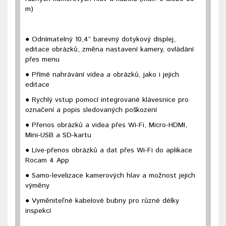
m)
● Odnímatelný 10,4” barevný dotykový displej,
editace obrázků, změna nastavení kamery, ovládání
přes menu
● Přímé nahrávání videa a obrázků, jako i jejich
editace
● Rychlý vstup pomocí integrované klávesnice pro
označení a popis sledovaných poškození
● Přenos obrázků a videa přes Wi-Fi, Micro-HDMI,
Mini-USB a SD-kartu
● Live-přenos obrázků a dat přes Wi-Fi do aplikace
Rocam 4 App
● Samo-levelizace kamerových hlav a možnost jejich
výměny
● Vyměniteľné kabelové bubny pro různé délky
inspekcí