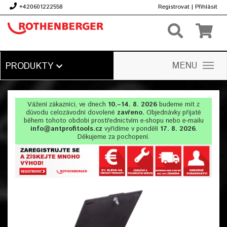
+420601222558
Registrovat
|
Přihlásit
Kč
MENU
PRODUKTY
Vážení zákazníci, ve dnech
10.–14. 8. 2026
budeme mít z
důvodu celozávodní dovolené
zavřeno.
Objednávky přijaté
během tohoto období prostřednictvím e-shopu nebo e-mailu
info@antprofitools.cz
vyřídíme v pondělí
17. 8. 2026
.
Děkujeme za pochopení.