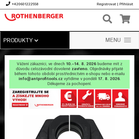
+420601222558
Registrovat
|
Přihlásit
Kč
MENU
PRODUKTY
Vážení zákazníci, ve dnech
10.–14. 8. 2026
budeme mít z
důvodu celozávodní dovolené
zavřeno.
Objednávky přijaté
během tohoto období prostřednictvím e-shopu nebo e-mailu
info@antprofitools.cz
vyřídíme v pondělí
17. 8. 2026
.
Děkujeme za pochopení.