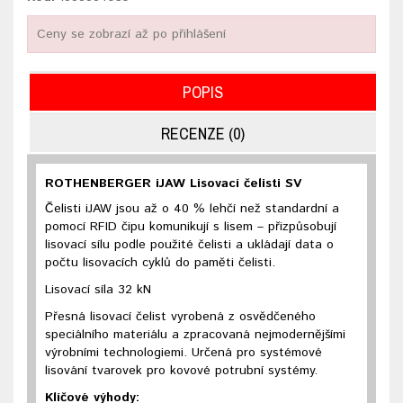
Ceny se zobrazí až po přihlášení
POPIS
RECENZE (0)
ROTHENBERGER iJAW Lisovací čelisti SV
Čelisti iJAW jsou až o 40 % lehčí než standardní a
pomocí RFID čipu komunikují s lisem – přizpůsobují
lisovací sílu podle použité čelisti a ukládají data o
počtu lisovacích cyklů do paměti čelisti.
Lisovací síla 32 kN
Přesná lisovací čelist vyrobená z osvědčeného
speciálního materiálu a zpracovaná nejmodernějšími
výrobními technologiemi. Určená pro systémové
lisování tvarovek pro kovové potrubní systémy.
Klíčové výhody: