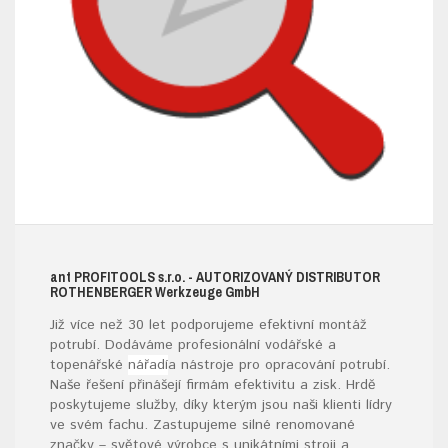
ant
PROFITOOLS
s.r.o.
- AUTORIZOVANÝ DISTRIBUTOR
ROTHENBERGER W
erkzeuge
G
mb
H
Již více než 30 let podporujeme efektivní montáž
potrubí. Dodáváme profesionální vodářské a
topenářské
nářadí
a nástroje pro opracování potrubí.
Naše řešení přinášejí firmám efektivitu a zisk. Hrdě
poskytujeme služby, díky kterým jsou naši klienti lídry
ve svém fachu. Zastupujeme silné renomované
značky – světové výrobce s unikátními stroji a