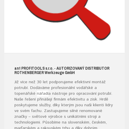
ant
PROFITOOLS
s.r.o.
- AUTORIZOVANÝ DISTRIBUTOR
ROTHENBERGER W
erkzeuge
G
mb
H
Již více než 30 let podporujeme efektivní montáž
potrubí. Dodáváme profesionální vodářské a
topenářské
nářadí
a nástroje pro opracování potrubí.
Naše řešení přinášejí firmám efektivitu a zisk. Hrdě
poskytujeme služby, díky kterým jsou naši klienti lídry
ve svém fachu. Zastupujeme silné renomované
značky – světové výrobce s unikátními stroji a
technologiemi. Působíme na slovenském, českém,
maďarském a rakouském trhu a díky dobrým