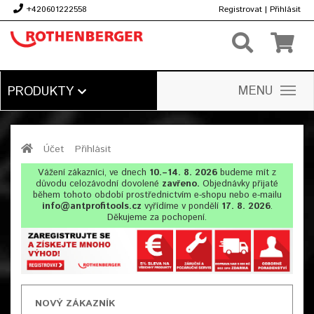
+420601222558
Registrovat
|
Přihlásit
Kč
MENU
PRODUKTY
Účet
Přihlásit
Vážení zákazníci, ve dnech
10.–14. 8. 2026
budeme mít z
důvodu celozávodní dovolené
zavřeno.
Objednávky přijaté
během tohoto období prostřednictvím e-shopu nebo e-mailu
info@antprofitools.cz
vyřídíme v pondělí
17. 8. 2026
.
Děkujeme za pochopení.
NOVÝ ZÁKAZNÍK