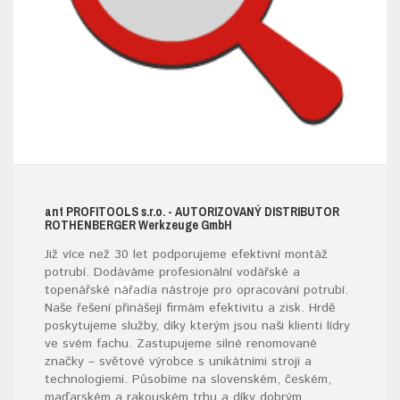
ant
PROFITOOLS
s.r.o.
- AUTORIZOVANÝ DISTRIBUTOR
ROTHENBERGER W
erkzeuge
G
mb
H
Již více než 30 let podporujeme efektivní montáž
potrubí. Dodáváme profesionální vodářské a
topenářské
nářadí
a nástroje pro opracování potrubí.
Naše řešení přinášejí firmám efektivitu a zisk. Hrdě
poskytujeme služby, díky kterým jsou naši klienti lídry
ve svém fachu. Zastupujeme silné renomované
značky – světové výrobce s unikátními stroji a
technologiemi. Působíme na slovenském, českém,
maďarském a rakouském trhu a díky dobrým