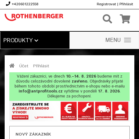
+420601222558
Registrovat
|
Přihlásit
Kč
MENU
PRODUKTY
Účet
Přihlásit
Vážení zákazníci, ve dnech
10.–14. 8. 2026
budeme mít z
důvodu celozávodní dovolené
zavřeno.
Objednávky přijaté
během tohoto období prostřednictvím e-shopu nebo e-mailu
info@antprofitools.cz
vyřídíme v pondělí
17. 8. 2026
.
Děkujeme za pochopení.
NOVÝ ZÁKAZNÍK