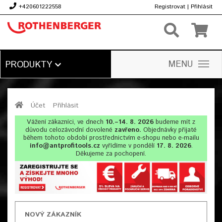
+420601222558
Registrovat
|
Přihlásit
Kč
MENU
PRODUKTY
Účet
Přihlásit
Vážení zákazníci, ve dnech
10.–14. 8. 2026
budeme mít z
důvodu celozávodní dovolené
zavřeno.
Objednávky přijaté
během tohoto období prostřednictvím e-shopu nebo e-mailu
info@antprofitools.cz
vyřídíme v pondělí
17. 8. 2026
.
Děkujeme za pochopení.
NOVÝ ZÁKAZNÍK