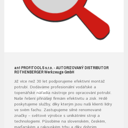
ant
PROFITOOLS
s.r.o.
- AUTORIZOVANÝ DISTRIBUTOR
ROTHENBERGER W
erkzeuge
G
mb
H
Již více než 30 let podporujeme efektivní montáž
potrubí. Dodáváme profesionální vodářské a
topenářské
nářadí
a nástroje pro opracování potrubí.
Naše řešení přinášejí firmám efektivitu a zisk. Hrdě
poskytujeme služby, díky kterým jsou naši klienti lídry
ve svém fachu. Zastupujeme silné renomované
značky – světové výrobce s unikátními stroji a
technologiemi. Působíme na slovenském, českém,
maďarském a rakouském trhu a díky dobrým