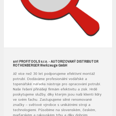
ant
PROFITOOLS
s.r.o.
- AUTORIZOVANÝ DISTRIBUTOR
ROTHENBERGER W
erkzeuge
G
mb
H
Již více než 30 let podporujeme efektivní montáž
potrubí. Dodáváme profesionální vodářské a
topenářské
nářadí
a nástroje pro opracování potrubí.
Naše řešení přinášejí firmám efektivitu a zisk. Hrdě
poskytujeme služby, díky kterým jsou naši klienti lídry
ve svém fachu. Zastupujeme silné renomované
značky – světové výrobce s unikátními stroji a
technologiemi. Působíme na slovenském, českém,
maďarském a rakouském trhu a díky dobrým