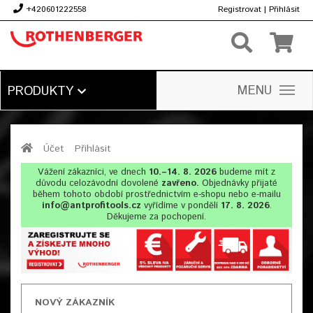
+420601222558
Registrovat
|
Přihlásit
Kč
MENU
PRODUKTY
Účet
Přihlásit
Vážení zákazníci, ve dnech
10.–14. 8. 2026
budeme mít z
důvodu celozávodní dovolené
zavřeno.
Objednávky přijaté
během tohoto období prostřednictvím e-shopu nebo e-mailu
info@antprofitools.cz
vyřídíme v pondělí
17. 8. 2026
.
Děkujeme za pochopení.
NOVÝ ZÁKAZNÍK