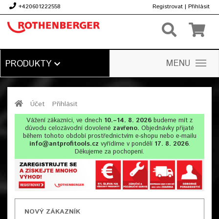
+420601222558
Registrovat
|
Přihlásit
Kč
MENU
PRODUKTY
Účet
Přihlásit
Vážení zákazníci, ve dnech
10.–14. 8. 2026
budeme mít z
důvodu celozávodní dovolené
zavřeno.
Objednávky přijaté
během tohoto období prostřednictvím e-shopu nebo e-mailu
info@antprofitools.cz
vyřídíme v pondělí
17. 8. 2026
.
Děkujeme za pochopení.
NOVÝ ZÁKAZNÍK