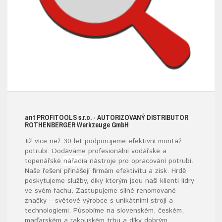
ant
PROFITOOLS
s.r.o.
- AUTORIZOVANÝ DISTRIBUTOR
ROTHENBERGER W
erkzeuge
G
mb
H
Již více než 30 let podporujeme efektivní montáž
potrubí. Dodáváme profesionální vodářské a
topenářské
nářadí
a nástroje pro opracování potrubí.
Naše řešení přinášejí firmám efektivitu a zisk. Hrdě
poskytujeme služby, díky kterým jsou naši klienti lídry
ve svém fachu. Zastupujeme silné renomované
značky – světové výrobce s unikátními stroji a
technologiemi. Působíme na slovenském, českém,
maďarském a rakouském trhu a díky dobrým