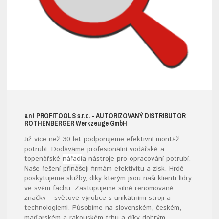
ant
PROFITOOLS
s.r.o.
- AUTORIZOVANÝ DISTRIBUTOR
ROTHENBERGER W
erkzeuge
G
mb
H
Již více než 30 let podporujeme efektivní montáž
potrubí. Dodáváme profesionální vodářské a
topenářské
nářadí
a nástroje pro opracování potrubí.
Naše řešení přinášejí firmám efektivitu a zisk. Hrdě
poskytujeme služby, díky kterým jsou naši klienti lídry
ve svém fachu. Zastupujeme silné renomované
značky – světové výrobce s unikátními stroji a
technologiemi. Působíme na slovenském, českém,
maďarském a rakouském trhu a díky dobrým