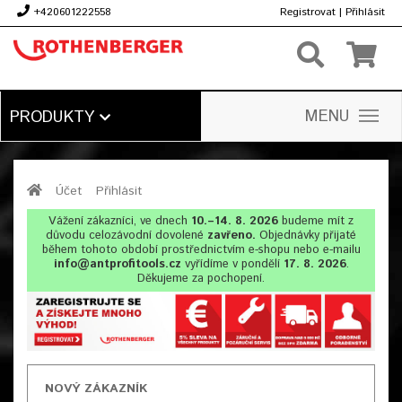
+420601222558
Registrovat
|
Přihlásit
Kč
MENU
PRODUKTY
Účet
Přihlásit
Vážení zákazníci, ve dnech
10.–14. 8. 2026
budeme mít z
důvodu celozávodní dovolené
zavřeno.
Objednávky přijaté
během tohoto období prostřednictvím e-shopu nebo e-mailu
info@antprofitools.cz
vyřídíme v pondělí
17. 8. 2026
.
Děkujeme za pochopení.
NOVÝ ZÁKAZNÍK