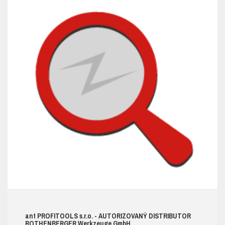
ant
PROFITOOLS
s.r.o.
- AUTORIZOVANÝ DISTRIBUTOR
ROTHENBERGER W
erkzeuge
G
mb
H