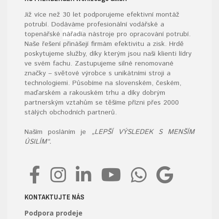
Již více než 30 let podporujeme efektivní montáž
potrubí. Dodáváme profesionální vodářské a
topenářské
nářadí
a nástroje pro opracování potrubí.
Naše řešení přinášejí firmám efektivitu a zisk. Hrdě
poskytujeme služby, díky kterým jsou naši klienti lídry
ve svém fachu. Zastupujeme silné renomované
značky – světové výrobce s unikátními stroji a
technologiemi. Působíme na slovenském, českém,
maďarském a rakouském trhu a díky dobrým
partnerským vztahům se těšíme přízni přes 2000
stálých obchodních partnerů.
Naším posláním je
„LEPŠÍ VÝSLEDEK S MENŠÍM
ÚSILÍM“.
KONTAKTUJTE NÁS
Podpora prodeje