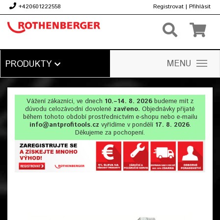
+420601222558
Registrovat
|
Přihlásit
Kč
MENU
PRODUKTY
Vážení zákazníci, ve dnech
10.–14. 8. 2026
budeme mít z
důvodu celozávodní dovolené
zavřeno.
Objednávky přijaté
během tohoto období prostřednictvím e-shopu nebo e-mailu
info@antprofitools.cz
vyřídíme v pondělí
17. 8. 2026
.
Děkujeme za pochopení.