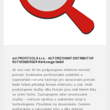
ant
PROFITOOLS
s.r.o.
- AUTORIZOVANÝ DISTRIBUTOR
ROTHENBERGER W
erkzeuge
G
mb
H
Již více než 30 let podporujeme efektivní montáž
potrubí. Dodáváme profesionální vodářské a
topenářské
nářadí
a nástroje pro opracování potrubí.
Naše řešení přinášejí firmám efektivitu a zisk. Hrdě
poskytujeme služby, díky kterým jsou naši klienti lídry
ve svém fachu. Zastupujeme silné renomované
značky – světové výrobce s unikátními stroji a
technologiemi. Působíme na slovenském, českém,
maďarském a rakouském trhu a díky dobrým