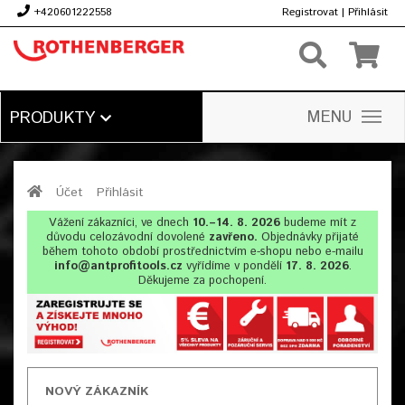
+420601222558
Registrovat
|
Přihlásit
Kč
MENU
PRODUKTY
Účet
Přihlásit
Vážení zákazníci, ve dnech
10.–14. 8. 2026
budeme mít z
důvodu celozávodní dovolené
zavřeno.
Objednávky přijaté
během tohoto období prostřednictvím e-shopu nebo e-mailu
info@antprofitools.cz
vyřídíme v pondělí
17. 8. 2026
.
Děkujeme za pochopení.
NOVÝ ZÁKAZNÍK